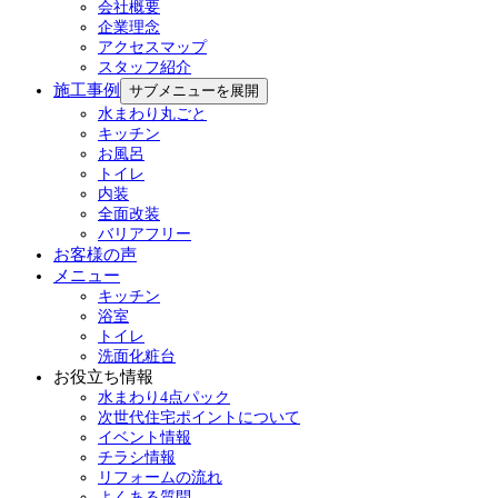
会社概要
企業理念
アクセスマップ
スタッフ紹介
施工事例
サブメニューを展開
水まわり丸ごと
キッチン
お風呂
トイレ
内装
全面改装
バリアフリー
お客様の声
メニュー
キッチン
浴室
トイレ
洗面化粧台
お役立ち情報
水まわり4点パック
次世代住宅ポイントについて
イベント情報
チラシ情報
リフォームの流れ
よくある質問