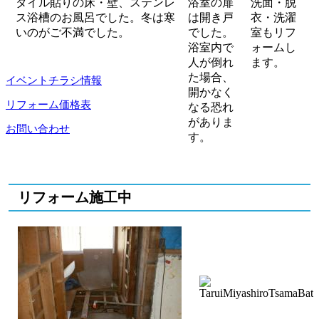
タイル貼りの床・壁、ステンレ
浴室の扉
洗面・脱
ス浴槽のお風呂でした。冬は寒
は開き戸
衣・洗濯
いのがご不満でした。
でした。
室もリフ
浴室内で
ォームし
人が倒れ
ます。
た場合、
イベントチラシ情報
開かなく
リフォーム価格表
なる恐れ
がありま
お問い合わせ
す。
リフォーム施工中