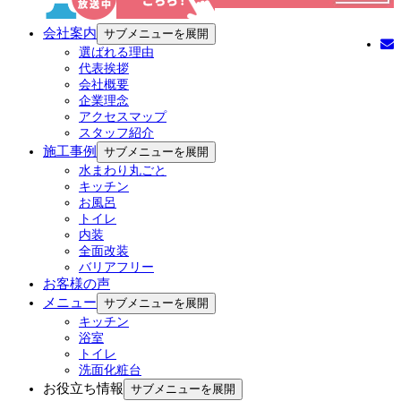
会社案内
サブメニューを展開
選ばれる理由
代表挨拶
会社概要
企業理念
アクセスマップ
スタッフ紹介
施工事例
サブメニューを展開
水まわり丸ごと
キッチン
お風呂
トイレ
内装
全面改装
バリアフリー
お客様の声
メニュー
サブメニューを展開
キッチン
浴室
トイレ
洗面化粧台
お役立ち情報
サブメニューを展開