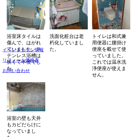
浴室床タイルは
洗面化粧台は老
トイレは和式兼
傷んで、はがれ
朽化していまし
用便器に腰掛け
ていました。ス
た。
便座を載せて使
イベントチラシ情報
テンレス浴槽は
っていました。
リフォーム価格表
狭くて不便でし
これでは温水洗
た。
浄便座が使えま
お問い合わせ
せん。
浴室の壁も天井
もカビだらけに
なっていまし